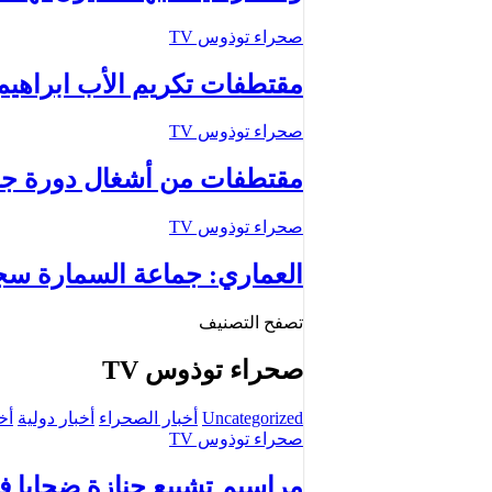
صحراء توذوس TV
مقتطفات تكريم الأب ابراهي
صحراء توذوس TV
مقتطفات من أشغال دورة جم
صحراء توذوس TV
العماري: جماعة السمارة سجل
تصفح التصنيف
صحراء توذوس TV
Uncategorized
أخبار الصحراء
أخبار دولية
أخ
صحراء توذوس TV
مراسيم تشييع جنازة ضحايا فا