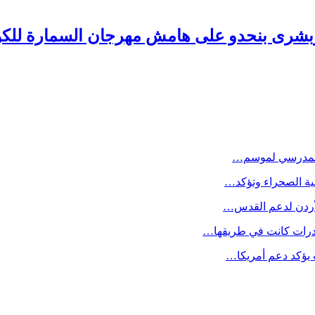
 وبشرى بنحدو على هامش مهرجان السمارة للكو
 المدرسي لموسم…
قضية الصحراء وتؤكد…
لأردن لدعم القدس…
خدرات كانت في طريقها…
 يؤكد دعم أمريكا…