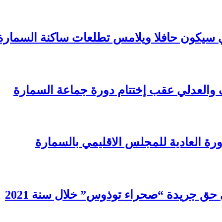
يمي سيكون حافلا ويلامس تطلعات ساكنة السمارة
 والعدلي عقب إختتام دورة جماعة السمارة
رة العادية للمجلس الاقليمي بالسمارة
حق جريدة “صحراء توذوس” خلال سنة 2021