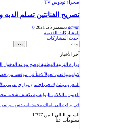
صحراء توذوس TV
تصريح الفنانتين تسلم الديه
admin
ديسمبر 25, 2021
0
المشاركات القديمة
أحدث المشاركات
آخر الأخبار
وزارة التربية الوطنية توضح موعد الدخول
كولومبيا تعلن تحولاً لافتاً في موقفها من 
المغرب يشارك في اجتماع وزاري عربي با
العيون.. الكلاب البوليسية تكشف شحنة م
في برقية إلى الملك محمد السادس.. ترامب
السابق
التالي
1 من 1٬377
معلومات عنا