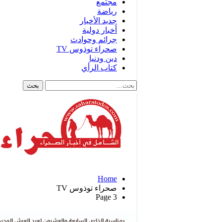
مجتمع
رياضة
جديد الأخبار
أخبار دولية
جرائم وحوادث
صحراء توذوس TV
دين ودنيا
كتاب الرأي
Home
صحراء توذوس TV
Page 3