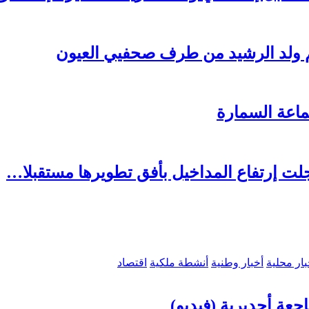
م ولد الرشيد من طرف صحفيي العيون
اعة السمارة
ت إرتفاع المداخيل بأفق تطويرها مستقبلا…
بار محلية
أخبار وطنية
أنشطة ملكية
اقتصاد
جعة أجديرية (فيديو)