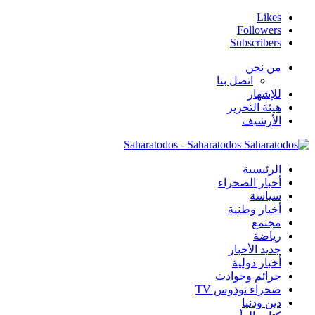
Likes
Followers
Subscribers
من نحن
اتصل بنا
للإشهار
هيئة التحرير
الأرشيف
Saharatodos - Saharatodos
الرئيسية
أخبار الصحراء
سياسة
أخبار وطنية
مجتمع
رياضة
جديد الأخبار
أخبار دولية
جرائم وحوادث
صحراء توذوس TV
دين ودنيا