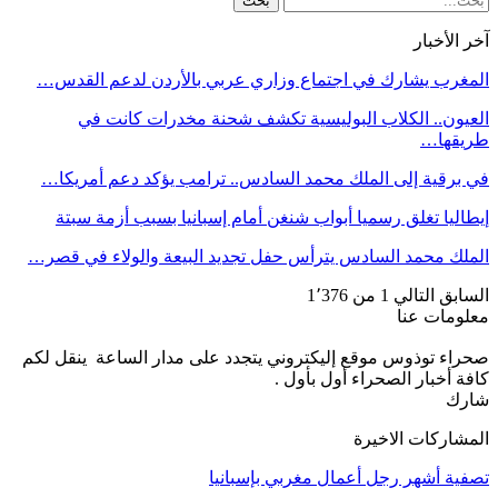
آخر الأخبار
المغرب يشارك في اجتماع وزاري عربي بالأردن لدعم القدس…
العيون.. الكلاب البوليسية تكشف شحنة مخدرات كانت في
طريقها…
في برقية إلى الملك محمد السادس.. ترامب يؤكد دعم أمريكا…
إيطاليا تغلق رسميا أبواب شنغن أمام إسبانيا بسبب أزمة سبتة
الملك محمد السادس يترأس حفل تجديد البيعة والولاء في قصر…
السابق
التالي
1 من 1٬376
معلومات عنا
صحراء توذوس موقع إليكتروني يتجدد على مدار الساعة ينقل لكم
كافة أخبار الصحراء أول بأول .
شارك
المشاركات الاخيرة
تصفية أشهر رجل أعمال مغربي بإسبانيا