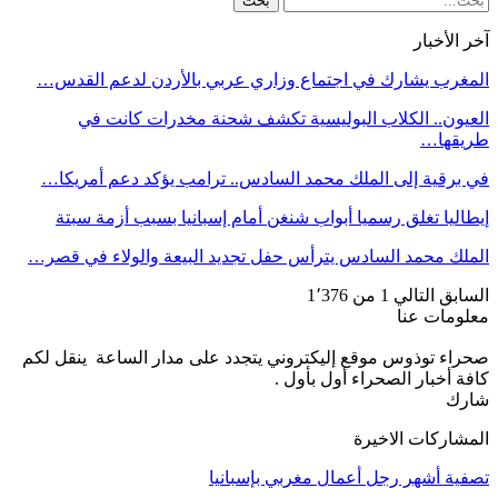
آخر الأخبار
المغرب يشارك في اجتماع وزاري عربي بالأردن لدعم القدس…
العيون.. الكلاب البوليسية تكشف شحنة مخدرات كانت في
طريقها…
في برقية إلى الملك محمد السادس.. ترامب يؤكد دعم أمريكا…
إيطاليا تغلق رسميا أبواب شنغن أمام إسبانيا بسبب أزمة سبتة
الملك محمد السادس يترأس حفل تجديد البيعة والولاء في قصر…
السابق
التالي
1 من 1٬376
معلومات عنا
صحراء توذوس موقع إليكتروني يتجدد على مدار الساعة ينقل لكم
كافة أخبار الصحراء أول بأول .
شارك
المشاركات الاخيرة
تصفية أشهر رجل أعمال مغربي بإسبانيا