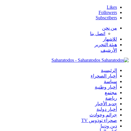
Likes
Followers
Subscribers
من نحن
اتصل بنا
للإشهار
هيئة التحرير
الأرشيف
Saharatodos - Saharatodos
الرئيسية
أخبار الصحراء
سياسة
أخبار وطنية
مجتمع
رياضة
جديد الأخبار
أخبار دولية
جرائم وحوادث
صحراء توذوس TV
دين ودنيا