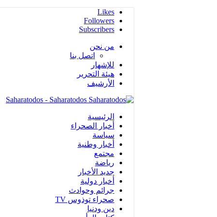
Likes
Followers
Subscribers
من نحن
اتصل بنا
للإشهار
هيئة التحرير
الأرشيف
Saharatodos - Saharatodos
الرئيسية
أخبار الصحراء
سياسة
أخبار وطنية
مجتمع
رياضة
جديد الأخبار
أخبار دولية
جرائم وحوادث
صحراء توذوس TV
دين ودنيا