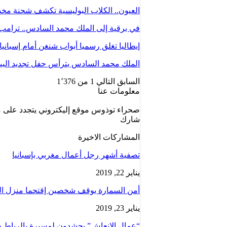
العيون.. الكلاب البوليسية تكشف شحنة م
في برقية إلى الملك محمد السادس.. ترامب
إيطاليا تغلق رسميا أبواب شنغن أمام إسباني
الملك محمد السادس يترأس حفل تجديد البي
السابق
التالي
1 من 1٬376
معلومات عنا
صحراء توذوس موقع إليكتروني يتجدد على مد
شارك
المشاركات الاخيرة
تصفية أشهر رجل أعمال مغربي بإسبانيا
يناير 22, 2019
أمن السمارة يوقف شخصين إقتحما منزل ال
يناير 23, 2019
“عمال الإنعاش” يحشدون لمسيرة بالرباط ط