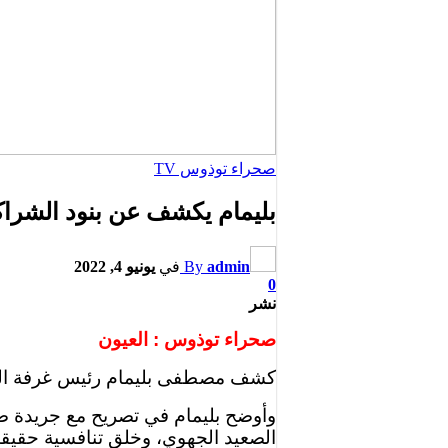
صحراء توذوس TV
بليمام يكشف عن بنود الشراكة
admin
By
في
يونيو 4, 2022
0
نشر
صحراء توذوس : العيون
كشف مصطفى بليمام رئيس غرفة الصناع
وأوضح بليمام في تصريح مع جريدة صح
الصعيد الجهوي، وخلق تنافسية حقيقي