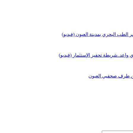
الطب البحري بمدينة العيون (فيديو)
 واعد..شريطة تحفيز الإستثمار (فيديو)
 من طرف صحفيي العيون