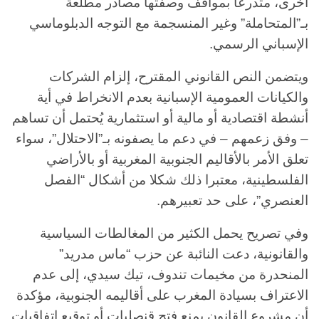
أخرى، متذرعا بمواقف وصفتها مصادر مطلعة
بـ”المتحاملة” وغير المنسجمة مع التوجه الدبلوماسي
الإسباني الرسمي.
ويتضمن النص القانوني المقترح، إلزام الشركات
والكيانات العمومية الإسبانية بعدم الانخراط في أية
أنشطة اقتصادية أو مالية أو استثمارية يُحتمل أن تساهم
– وفق زعمهم – في دعم ما يصفونه بـ”الاحتلال”، سواء
تعلق الأمر بالأقاليم الجنوبية المغربية أو بالأراضي
الفلسطينية، معتبرا ذلك شكلا من أشكال “الفصل
العنصري”، على حد تعبيرهم.
وفي تصريح يحمل الكثير من المغالطات السياسية
والقانونية، دعت النائبة عن حزب “ماس مدريد”
المنحدرة من مخيمات تندوف، تيك سيدي، إلى عدم
الاعتراف بسيادة المغرب على أقاليمه الجنوبية، مؤكدة
أن مشروع القانون يمنع فتح قنصليات أو توقيع اتفاقيات