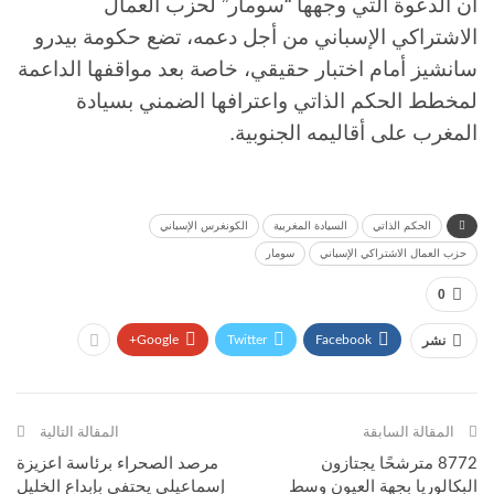
أن الدعوة التي وجهها “سومار” لحزب العمال
الاشتراكي الإسباني من أجل دعمه، تضع حكومة بيدرو
سانشيز أمام اختبار حقيقي، خاصة بعد مواقفها الداعمة
لمخطط الحكم الذاتي واعترافها الضمني بسيادة
المغرب على أقاليمه الجنوبية.
الحكم الذاتي
السيادة المغربية
الكونغرس الإسباني
حزب العمال الاشتراكي الإسباني
سومار
0
Google+
Twitter
Facebook
نشر
المقالة السابقة
المقالة التالية
8772 مترشحًا يجتازون
مرصد الصحراء برئاسة اعزيزة
البكالوريا بجهة العيون وسط
إسماعيلي يحتفي بإبداع الخليل