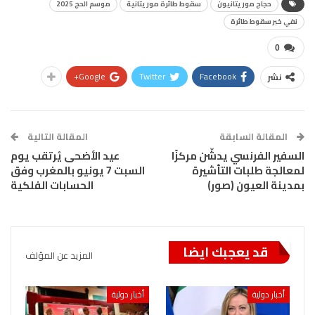
حجاج موريتانيون
سقوط طائرة موريتانية
موسم الحج 2025
نفي خبر سقوط طائرة
0
Google+
Twitter
Facebook
نشر
المقالة السابقة
المقالة التالية
السفير الفرنسي يدشّن مركزًا
عيد الأضحى يُرتقب يوم
لمعالجة طلبات التأشيرة
السبت 7 يونيو بالمغرب وفق
بمدينة العيون (صور)
الحسابات الفلكية
قد يعجبك ايضا
المزيد عن المؤلف
أخبار دولية
أخبار دولية