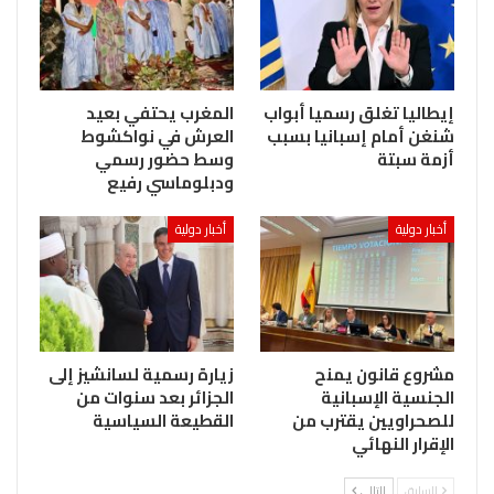
إيطاليا تغلق رسميا أبواب
المغرب يحتفي بعيد
شنغن أمام إسبانيا بسبب
العرش في نواكشوط
أزمة سبتة
وسط حضور رسمي
ودبلوماسي رفيع
أخبار دولية
أخبار دولية
مشروع قانون يمنح
زيارة رسمية لسانشيز إلى
الجنسية الإسبانية
الجزائر بعد سنوات من
للصحراويين يقترب من
القطيعة السياسية
الإقرار النهائي
السابق
التالي