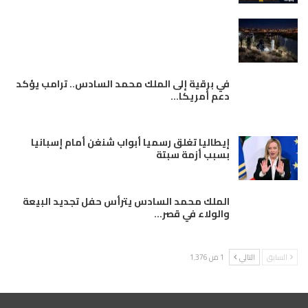
في برقية إلى الملك محمد السادس.. ترامب يؤكد
دعم أمريكا…
إيطاليا تغلق رسميا أبواب شنغن أمام إسبانيا
بسبب أزمة سبتة
الملك محمد السادس يترأس حفل تجديد البيعة
والولاء في قصر…
السابق
التالي
1 من 1٬376