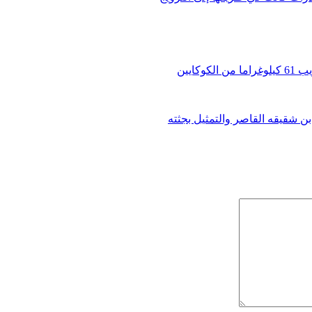
كايين
بن شقيقه القاصر والتمثيل بجثته