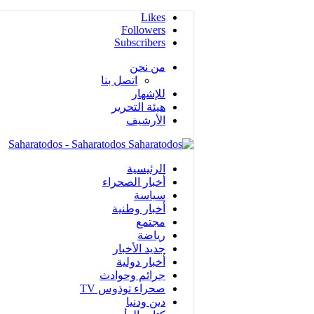
Likes
Followers
Subscribers
من نحن
اتصل بنا
للإشهار
هيئة التحرير
الأرشيف
Saharatodos - Saharatodos
الرئيسية
أخبار الصحراء
سياسة
أخبار وطنية
مجتمع
رياضة
جديد الأخبار
أخبار دولية
جرائم وحوادث
صحراء توذوس TV
دين ودنيا