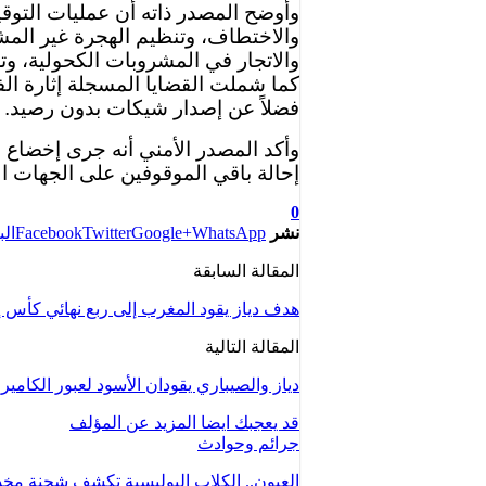
وأوضح المصدر ذاته أن عمليات التوقي
والاختطاف، وتنظيم الهجرة غير المشرو
والاتجار في المشروبات الكحولية، وتر
كما شملت القضايا المسجلة إثارة الف
فضلاً عن إصدار شيكات بدون رصيد.
وأكد المصدر الأمني أنه جرى إخضاع 
إحالة باقي الموقوفين على الجهات الأ
0
نشر
WhatsApp
Google+
Twitter
Facebook
الب
المقالة السابقة
هدف دياز يقود المغرب إلى ربع نهائي كأس إ
المقالة التالية
دياز والصيباري يقودان الأسود لعبور الكامي
قد يعجبك ايضا
المزيد عن المؤلف
جرائم وحوادث
العيون.. الكلاب البوليسية تكشف شحنة مخد