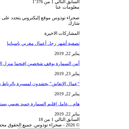
السابق
التالي
1 من 1٬376
معلومات عنا
صحراء توذوس موقع إليكتروني يتجدد على مد
شارك
المشاركات الاخيرة
تصفية أشهر رجل أعمال مغربي بإسبانيا
يناير 22, 2019
أمن السمارة يوقف شخصين إقتحما منزل ال
يناير 23, 2019
“عمال الإنعاش” يحشدون لمسيرة بالرباط ط
يناير 22, 2019
هام…عامل إقليم السمارة حميد نعيمي يستقبل
يناير 22, 2019
السابق
التالي
1 من 18
© 2026 - صحراء توذوس. جميع الحقوق محفوظة لأصحابها الأصليين.