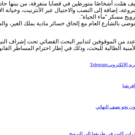
ف همّت أشخاصًا متورطين في قضايا متفرقة، من بينها حادث
عة، إضافة إلى النصب والاحتيال عبر الأنترنيت، وخيانة الأ
ويج مسكر “ماء الحياة”.
وضى بالشارع العام مع إلحاق خسائر مادية بملك الغير، وال
عدد من الموقوفين لتدابير البحث القضائي تحت إشراف الني
منية الطالبة للبحث، وذلك في إطار احترام المساطر القانون
ريد الإلكتروني
Telegram
فريقيا
رون نحو نصف النهائي
رات كانت في طريقها إلى الترويج