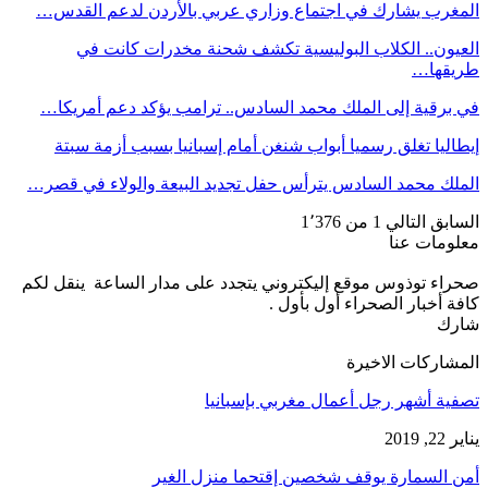
المغرب يشارك في اجتماع وزاري عربي بالأردن لدعم القدس…
العيون.. الكلاب البوليسية تكشف شحنة مخدرات كانت في
طريقها…
في برقية إلى الملك محمد السادس.. ترامب يؤكد دعم أمريكا…
إيطاليا تغلق رسميا أبواب شنغن أمام إسبانيا بسبب أزمة سبتة
الملك محمد السادس يترأس حفل تجديد البيعة والولاء في قصر…
السابق
التالي
1 من 1٬376
معلومات عنا
صحراء توذوس موقع إليكتروني يتجدد على مدار الساعة ينقل لكم
كافة أخبار الصحراء أول بأول .
شارك
المشاركات الاخيرة
تصفية أشهر رجل أعمال مغربي بإسبانيا
يناير 22, 2019
أمن السمارة يوقف شخصين إقتحما منزل الغير