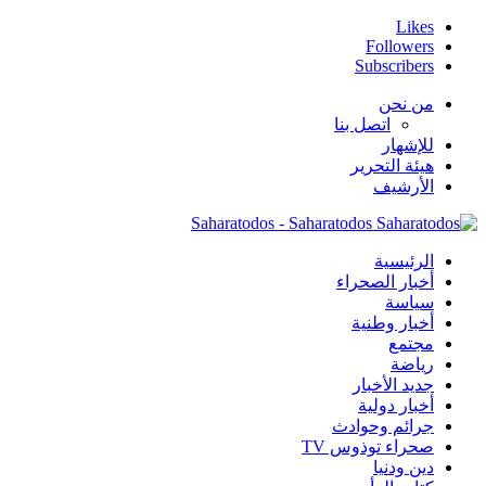
Likes
Followers
Subscribers
من نحن
اتصل بنا
للإشهار
هيئة التحرير
الأرشيف
Saharatodos - Saharatodos
الرئيسية
أخبار الصحراء
سياسة
أخبار وطنية
مجتمع
رياضة
جديد الأخبار
أخبار دولية
جرائم وحوادث
صحراء توذوس TV
دين ودنيا