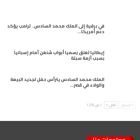
في برقية إلى الملك محمد السادس.. ترامب يؤكد
دعم أمريكا…
إيطاليا تغلق رسميا أبواب شنغن أمام إسبانيا
بسبب أزمة سبتة
الملك محمد السادس يترأس حفل تجديد البيعة
والولاء في قصر…
السابق
التالي
1 من 1٬376
معلومات عنا