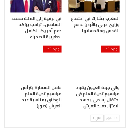
المغرب يشارك في اجتماع
في برقية إلى الملك محمد
وزاري عربي بالأردن لدعم
السادس.. ترامب يؤكد
القدس ومقدساتها
دعم أمريكا الكامل
لمغربية الصحراء
جديد الأخبار
جديد الأخبار
والي جهة العيون يقود
عامل السمارة يترأس
مراسيم تحية العلم في
مراسيم تحية العلم
احتفال رسمي يجسد
الوطني بمناسبة عيد
الاعتزاز بعيد العرش
العرش (صور)
السابق
التالي