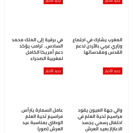
جديد الأخبار
جديد الأخبار
المغرب يشارك في اجتماع
في برقية إلى الملك محمد
وزاري عربي بالأردن لدعم
السادس.. ترامب يؤكد
القدس ومقدساتها
دعم أمريكا الكامل
لمغربية الصحراء
جديد الأخبار
جديد الأخبار
والي جهة العيون يقود
عامل السمارة يترأس
مراسيم تحية العلم في
مراسيم تحية العلم
احتفال رسمي يجسد
الوطني بمناسبة عيد
الاعتزاز بعيد العرش
العرش (صور)