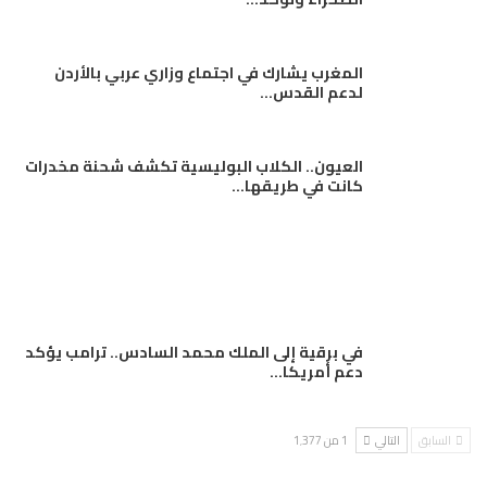
المغرب يشارك في اجتماع وزاري عربي بالأردن
لدعم القدس…
العيون.. الكلاب البوليسية تكشف شحنة مخدرات
كانت في طريقها…
في برقية إلى الملك محمد السادس.. ترامب يؤكد
دعم أمريكا…
السابق
التالي
1 من 1٬377